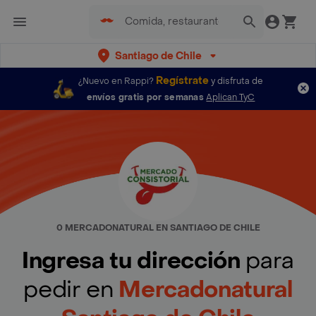
Santiago de Chile
Regístrate
¿Nuevo en Rappi?
y disfruta de
envíos gratis por semanas
Aplican TyC
0 MERCADONATURAL EN SANTIAGO DE CHILE
Ingresa tu dirección
para
pedir en
Mercadonatural