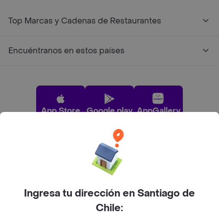
Top Marcas y Cadenas de Restaurantes
Encuéntranos en estos países
App Store
Google play
AppGallery
Pide tu comida favorita cerca de ti
Categorías
Ingresa tu dirección en Santiago de
Chile:
Únete a Rappi