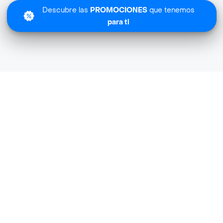
Descubre las
PROMOCIONES
que tenemos
para ti
Lo sentimos
Pepilu Saludable no tiene cobertura en tu zona.
Descubre
otras tiendas similares
cerca de ti.
Descubrir tiendas