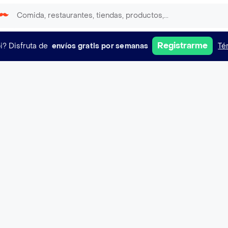
Registrarme
i?
Disfruta de
envíos gratis por semanas
Té