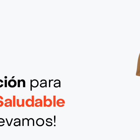
ción
para
Saludable
llevamos!