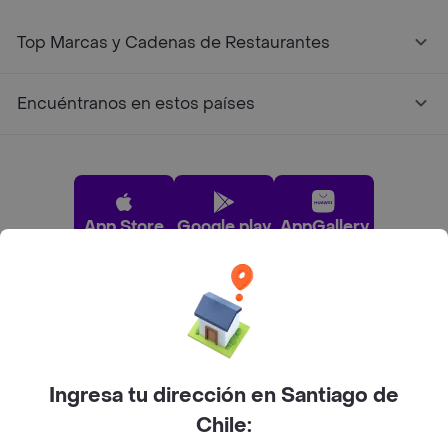
Top Marcas y Cadenas de Restaurantes
Encuéntranos en estos países
App Store
Google play
AppGallery
Pide tu comida favorita cerca de ti
Categorías
Ingresa tu dirección en Santiago de
Chile:
Únete a Rappi