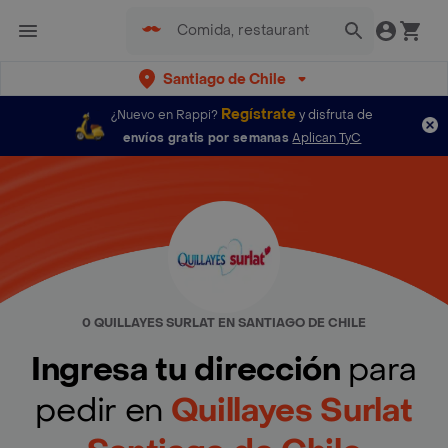
Santiago de Chile
Regístrate
¿Nuevo en Rappi?
y disfruta de
envíos gratis por semanas
Aplican TyC
0 QUILLAYES SURLAT EN SANTIAGO DE CHILE
Ingresa tu dirección
para
pedir en
Quillayes Surlat