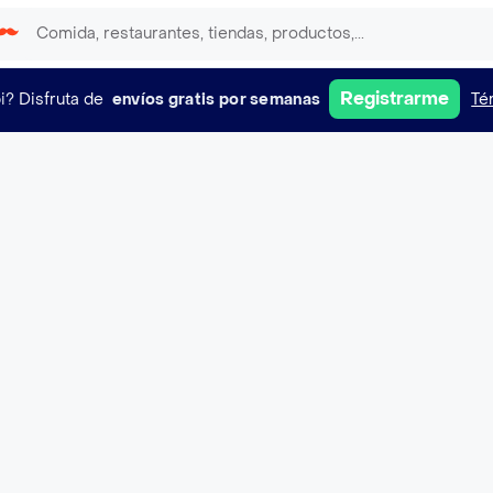
Registrarme
i?
Disfruta de
envíos gratis por semanas
Té