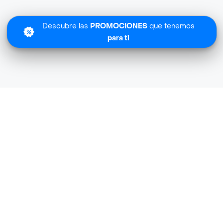
Descubre las
PROMOCIONES
que tenemos
para ti
Lo sentimos
Sweetea no tiene cobertura en tu zona.
Descubre
otras tiendas similares
cerca de ti.
Descubrir tiendas