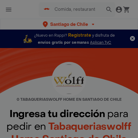
Santiago de Chile
Regístrate
¿Nuevo en Rappi?
y disfruta de
envíos gratis por semanas
Aplican TyC
0 TABAQUERIASWOLFF HOME EN SANTIAGO DE CHILE
Ingresa tu dirección
para
pedir en
Tabaqueriaswolff