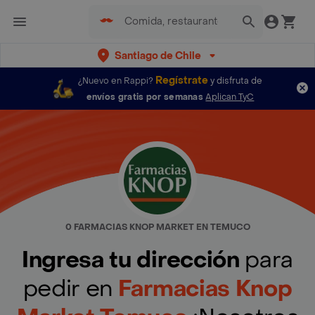
Santiago de Chile
Regístrate
¿Nuevo en Rappi?
y disfruta de
envíos gratis por semanas
Aplican TyC
0 FARMACIAS KNOP MARKET EN TEMUCO
Ingresa tu dirección
para
pedir en
Farmacias Knop