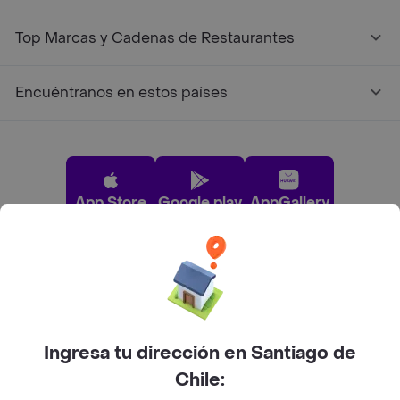
Top Marcas y Cadenas de Restaurantes
Encuéntranos en estos países
App Store
Google play
AppGallery
Pide tu comida favorita cerca de ti
Categorías
Ingresa tu dirección en Santiago de
Chile:
Únete a Rappi