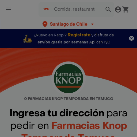
Santiago de Chile
Regístrate
¿Nuevo en Rappi?
y disfruta de
envíos gratis por semanas
Aplican TyC
0 FARMACIAS KNOP TEMPORADA EN TEMUCO
Ingresa tu dirección
para
pedir en
Farmacias Knop