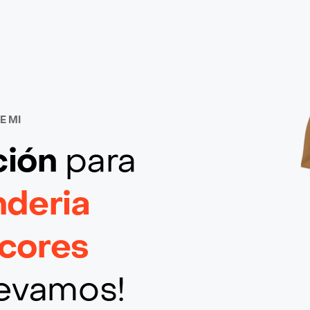
E MI
ción
para
deria
icores
llevamos!