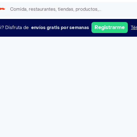
Registrarme
i?
Disfruta de
envíos gratis por semanas
Té