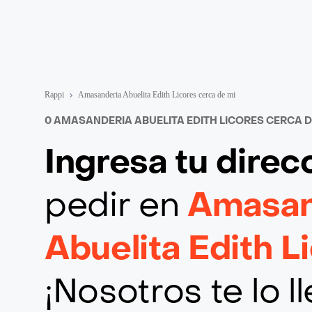
Rappi
Amasanderia Abuelita Edith Licores cerca de mi
0 AMASANDERIA ABUELITA EDITH LICORES CERCA D
Ingresa tu direc
pedir en
Amasan
Abuelita Edith L
¡Nosotros te lo 