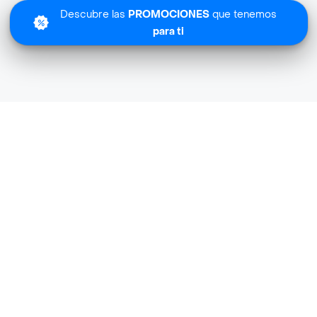
Descubre las
PROMOCIONES
que tenemos
para ti
Lo sentimos
anderia Abuelita Edith Licores no tiene cobertura en tu 
Descubre
otras tiendas similares
cerca de ti.
Descubrir tiendas