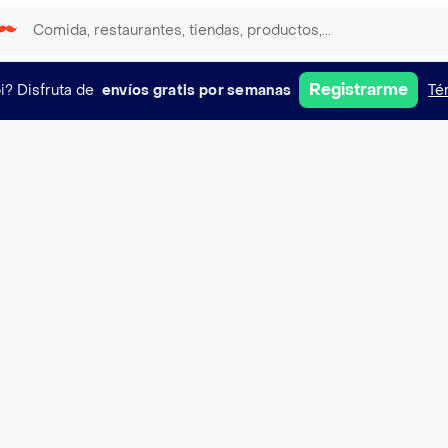
Registrarme
i?
Disfruta de
envíos gratis por semanas
Té