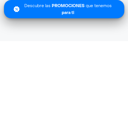
Descubre las
PROMOCIONES
que tenemos
para ti
Lo sentimos
Bate Bate Especializada no tiene cobertura en tu zona.
Descubre
otras tiendas similares
cerca de ti.
Descubrir tiendas