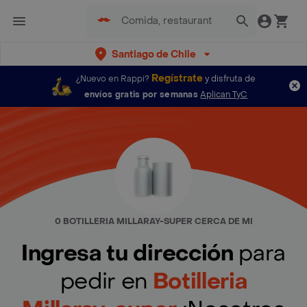
Santiago de Chile
Regístrate
¿Nuevo en Rappi?
y disfruta de
envíos gratis por semanas
Aplican TyC
0 BOTILLERIA MILLARAY-SUPER CERCA DE MI
Ingresa tu dirección
para
pedir en
Botilleria