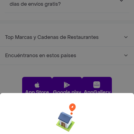
días de envíos gratis?
Top Marcas y Cadenas de Restaurantes
Encuéntranos en estos países
App Store
Google play
AppGallery
Pide tu comida favorita cerca de ti