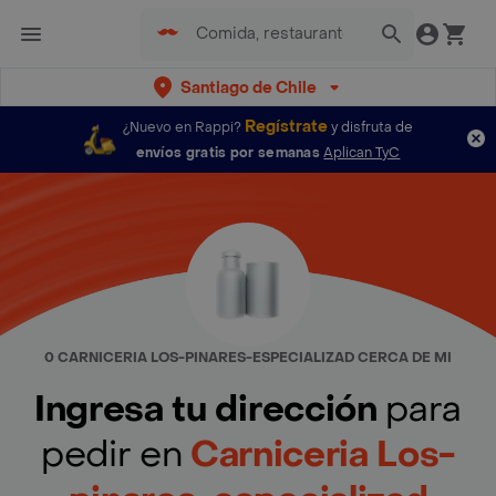
Santiago de Chile
Regístrate
¿Nuevo en Rappi?
y disfruta de
envíos gratis por semanas
Aplican TyC
0 CARNICERIA LOS-PINARES-ESPECIALIZAD CERCA DE MI
Ingresa tu dirección
para
pedir en
Carniceria Los-