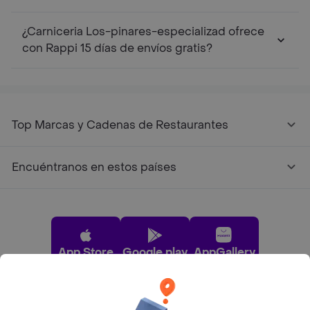
¿Carniceria Los-pinares-especializad ofrece
con Rappi 15 días de envíos gratis?
Top Marcas y Cadenas de Restaurantes
Encuéntranos en estos países
App Store
Google play
AppGallery