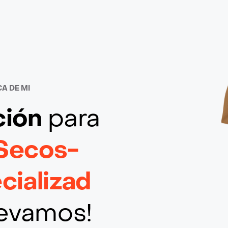
A DE MI
ción
para
 Secos-
ializad
llevamos!