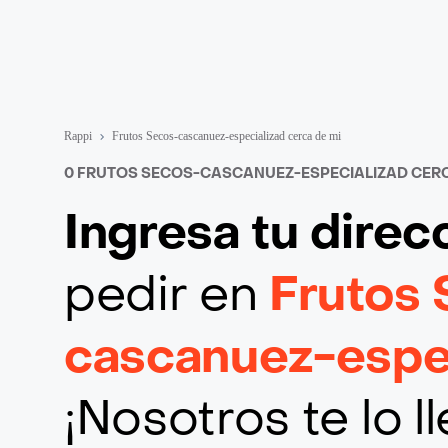
Rappi
Frutos Secos-cascanuez-especializad cerca de mi
0 FRUTOS SECOS-CASCANUEZ-ESPECIALIZAD CERC
Ingresa tu direc
pedir en
Frutos
cascanuez-espec
¡Nosotros te lo 