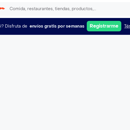
Registrarme
i?
Disfruta de
envíos gratis por semanas
Té