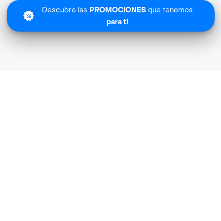
Descubre las
PROMOCIONES
que tenemos
para ti
Lo sentimos
s Secos-cascanuez-especializad no tiene cobertura en tu
Descubre
otras tiendas similares
cerca de ti.
Descubrir tiendas