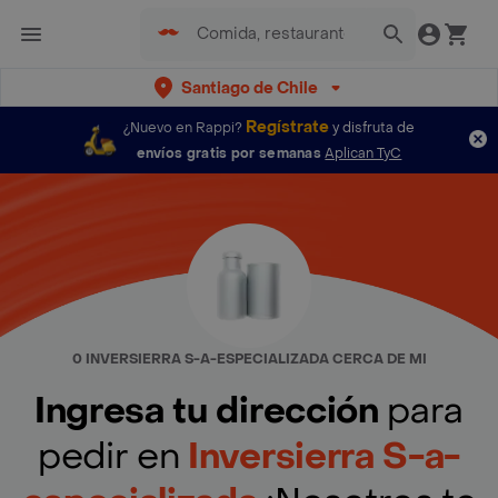
Santiago de Chile
Regístrate
¿Nuevo en Rappi?
y disfruta de
envíos gratis por semanas
Aplican TyC
0 INVERSIERRA S-A-ESPECIALIZADA CERCA DE MI
Ingresa tu dirección
para
pedir en
Inversierra S-a-