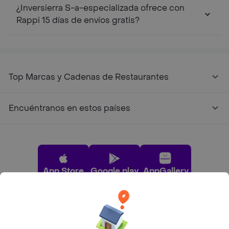
¿Inversierra S-a-especializada ofrece con
Rappi 15 días de envíos gratis?
Top Marcas y Cadenas de Restaurantes
Encuéntranos en estos países
App Store
Google play
AppGallery
Pide tu comida favorita cerca de ti