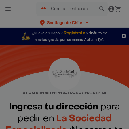
Santiago de Chile
Regístrate
¿Nuevo en Rappi?
y disfruta de
envíos gratis por semanas
Aplican TyC
0 LA SOCIEDAD ESPECIALIZADA CERCA DE MI
Ingresa tu dirección
para
pedir en
La Sociedad