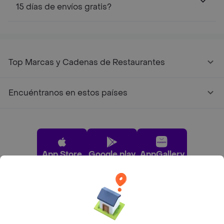
15 días de envíos gratis?
Top Marcas y Cadenas de Restaurantes
Encuéntranos en estos países
App Store
Google play
AppGallery
Pide tu comida favorita cerca de ti