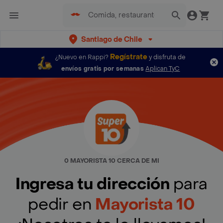
Santiago de Chile
Regístrate
¿Nuevo en Rappi?
y disfruta de
envíos gratis por semanas
Aplican TyC
0 MAYORISTA 10 CERCA DE MI
Ingresa tu dirección
para
pedir en
Mayorista 10