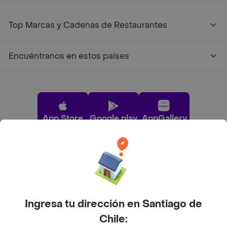
Top Marcas y Cadenas de Restaurantes
Encuéntranos en estos países
App Store
Google play
AppGallery
Pide tu comida favorita cerca de ti
Categorías
Ingresa tu dirección en Santiago de
Chile: