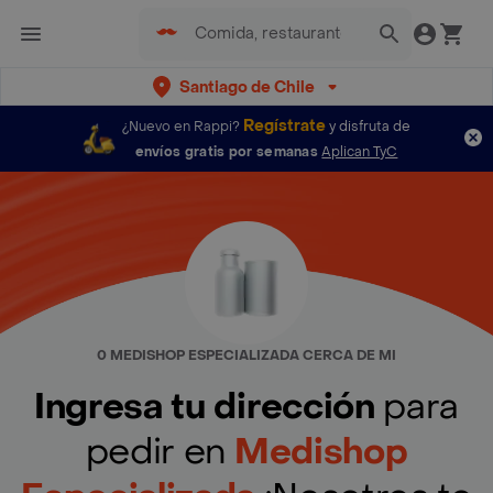
Santiago de Chile
Regístrate
¿Nuevo en Rappi?
y disfruta de
envíos gratis por semanas
Aplican TyC
0 MEDISHOP ESPECIALIZADA CERCA DE MI
Ingresa tu dirección
para
pedir en
Medishop