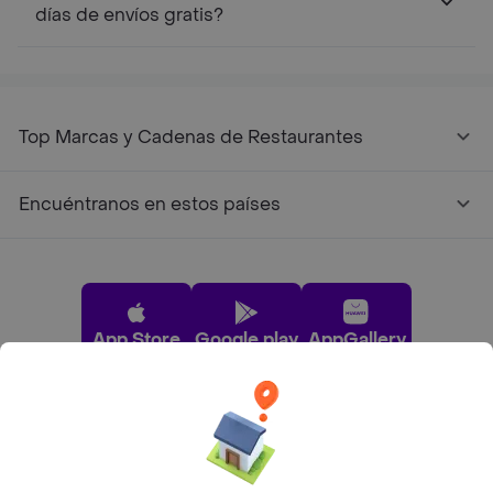
días de envíos gratis?
Top Marcas y Cadenas de Restaurantes
Encuéntranos en estos países
App Store
Google play
AppGallery
Pide tu comida favorita cerca de ti