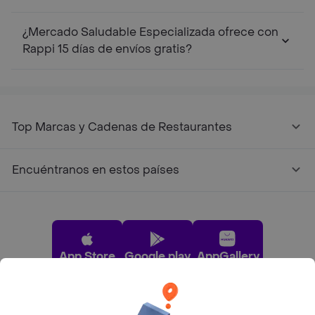
¿Mercado Saludable Especializada ofrece con
Rappi 15 días de envíos gratis?
Top Marcas y Cadenas de Restaurantes
Encuéntranos en estos países
App Store
Google play
AppGallery