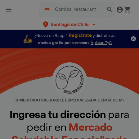
Santiago de Chile
Regístrate
¿Nuevo en Rappi?
y disfruta de
envíos gratis por semanas
Aplican TyC
0 MERCADO SALUDABLE ESPECIALIZADA CERCA DE MI
Ingresa tu dirección
para
pedir en
Mercado