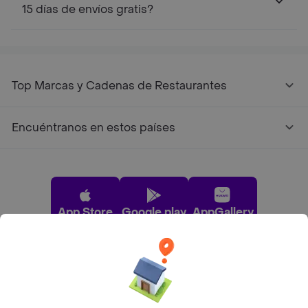
15 días de envíos gratis?
Top Marcas y Cadenas de Restaurantes
Encuéntranos en estos países
App Store
Google play
AppGallery
Pide tu comida favorita cerca de ti