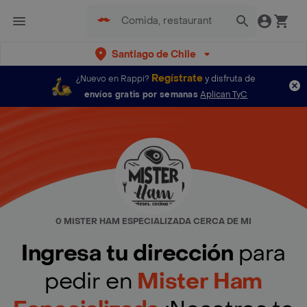
Santiago de Chile
Regístrate
¿Nuevo en Rappi?
y disfruta de
envíos gratis por semanas
Aplican TyC
0 MISTER HAM ESPECIALIZADA CERCA DE MI
Ingresa tu dirección
para
pedir en
Mister Ham