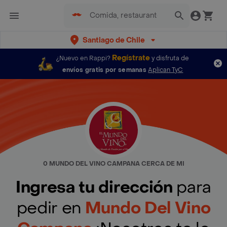
Santiago de Chile
Regístrate
¿Nuevo en Rappi?
y disfruta de
envíos gratis por semanas
Aplican TyC
0 MUNDO DEL VINO CAMPANA CERCA DE MI
Ingresa tu dirección
para
pedir en
Mundo Del Vino