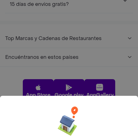
15 días de envíos gratis?
Top Marcas y Cadenas de Restaurantes
Encuéntranos en estos países
App Store
Google play
AppGallery
Pide tu comida favorita cerca de ti