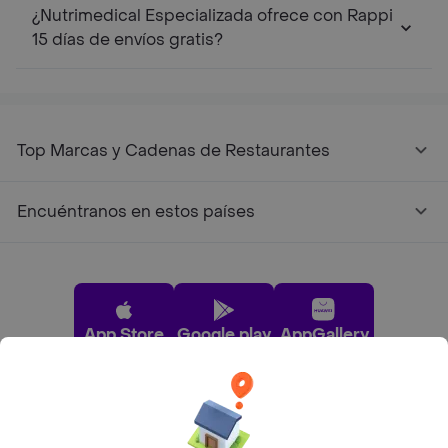
¿Nutrimedical Especializada ofrece con Rappi
15 días de envíos gratis?
Top Marcas y Cadenas de Restaurantes
Encuéntranos en estos países
App Store
Google play
AppGallery
Pide tu comida favorita cerca de ti