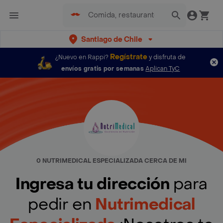
Santiago de Chile
Regístrate
¿Nuevo en Rappi?
y disfruta de
envíos gratis por semanas
Aplican TyC
0 NUTRIMEDICAL ESPECIALIZADA CERCA DE MI
Ingresa tu dirección
para
pedir en
Nutrimedical