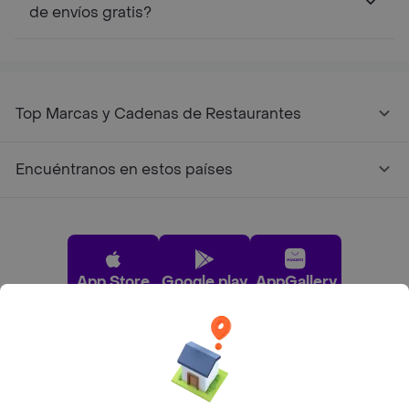
de envíos gratis?
Top Marcas y Cadenas de Restaurantes
Encuéntranos en estos países
App Store
Google play
AppGallery
Pide tu comida favorita cerca de ti