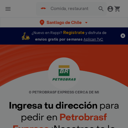
Santiago de Chile
Regístrate
¿Nuevo en Rappi?
y disfruta de
envíos gratis por semanas
Aplican TyC
0 PETROBRASF EXPRESS CERCA DE MI
Ingresa tu dirección
para
pedir en
Petrobrasf