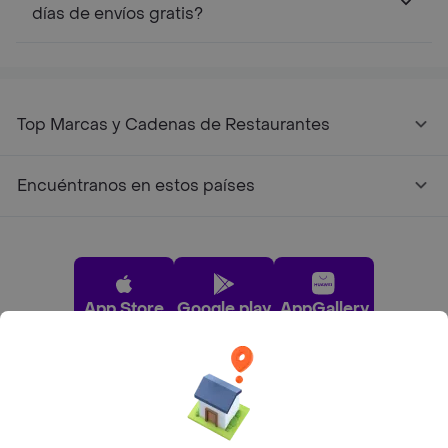
días de envíos gratis?
Top Marcas y Cadenas de Restaurantes
Encuéntranos en estos países
App Store
Google play
AppGallery
Pide tu comida favorita cerca de ti