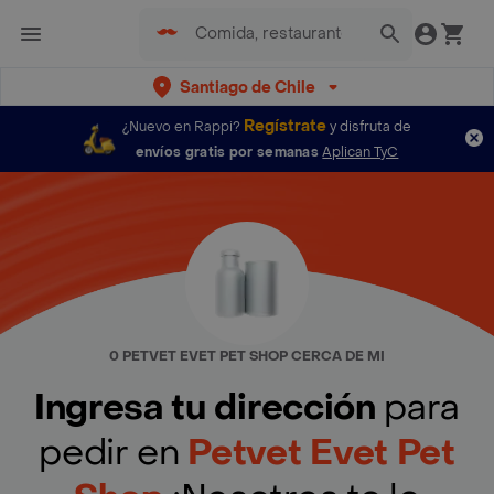
Santiago de Chile
Regístrate
¿Nuevo en Rappi?
y disfruta de
envíos gratis por semanas
Aplican TyC
0 PETVET EVET PET SHOP CERCA DE MI
Ingresa tu dirección
para
pedir en
Petvet Evet Pet