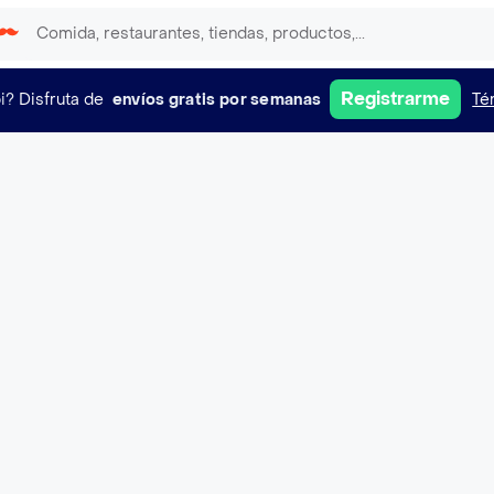
Registrarme
i?
Disfruta de
envíos gratis por semanas
Té