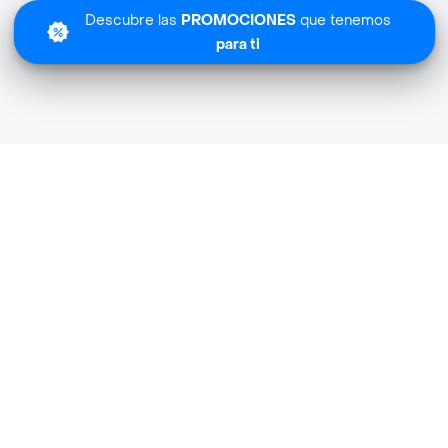
Descubre las
PROMOCIONES
que tenemos
para ti
Lo sentimos
Planta Maestra Saludable no tiene cobertura en tu zona.
Descubre
otras tiendas similares
cerca de ti.
Descubrir tiendas