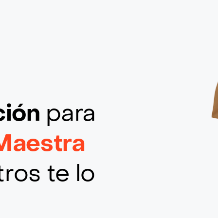
ción
para
Maestra
ros te lo