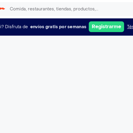
Registrarme
i?
Disfruta de
envíos gratis por semanas
Té