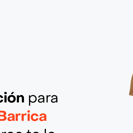
ción
para
Barrica