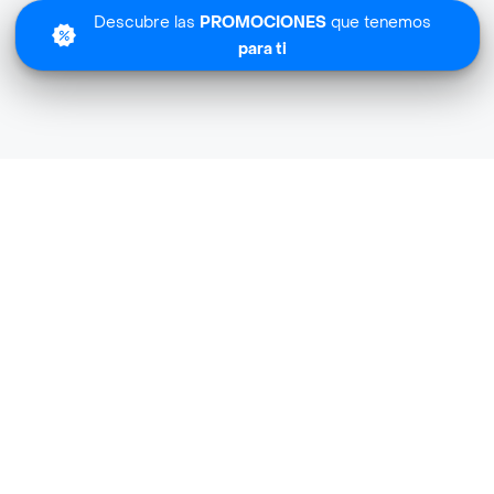
Descubre las
PROMOCIONES
que tenemos
para ti
Lo sentimos
Smartech Farmacia no tiene cobertura en tu zona.
Descubre
otras tiendas similares
cerca de ti.
Descubrir tiendas