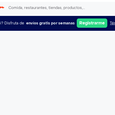
Registrarme
i?
Disfruta de
envíos gratis por semanas
Té