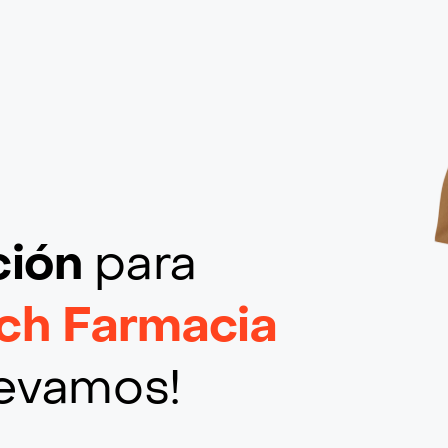
ción
para
ch Farmacia
llevamos!