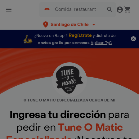
Santiago de Chile
Regístrate
¿Nuevo en Rappi?
y disfruta de
envíos gratis por semanas
Aplican TyC
0 TUNE O MATIC ESPECIALIZADA CERCA DE MI
Ingresa tu dirección
para
pedir en
Tune O Matic