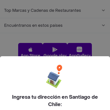
Top Marcas y Cadenas de Restaurantes
Encuéntranos en estos países
App Store
Google play
AppGallery
Pide tu comida favorita cerca de ti
Categorías
Ingresa tu dirección en Santiago de
Chile:
Únete a Rappi