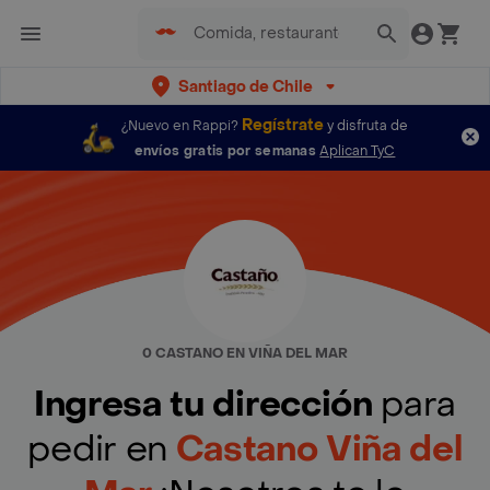
Santiago de Chile
Regístrate
¿Nuevo en Rappi?
y disfruta de
envíos gratis por semanas
Aplican TyC
0 CASTANO EN VIÑA DEL MAR
Ingresa tu dirección
para
pedir en
Castano Viña del