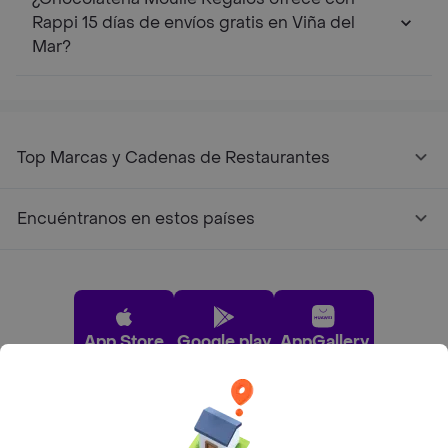
Rappi 15 días de envíos gratis en Viña del
Mar?
Top Marcas y Cadenas de Restaurantes
Encuéntranos en estos países
App Store
Google play
AppGallery
Pide tu comida favorita cerca de ti