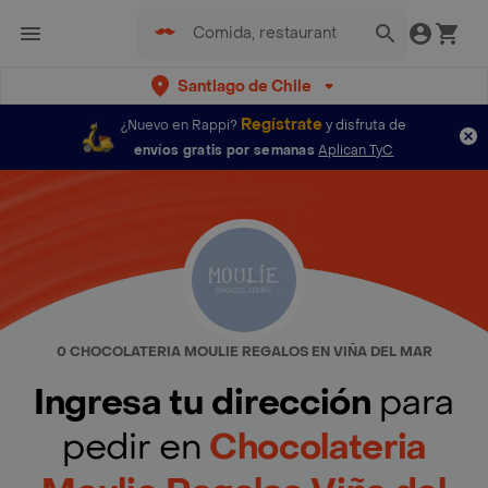
Santiago de Chile
Regístrate
¿Nuevo en Rappi?
y disfruta de
envíos gratis por semanas
Aplican TyC
0 CHOCOLATERIA MOULIE REGALOS EN VIÑA DEL MAR
Ingresa tu dirección
para
pedir en
Chocolateria