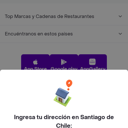
Top Marcas y Cadenas de Restaurantes
Encuéntranos en estos países
App Store
Google play
AppGallery
Pide tu comida favorita cerca de ti
Categorías
Ingresa tu dirección en Santiago de
Chile: