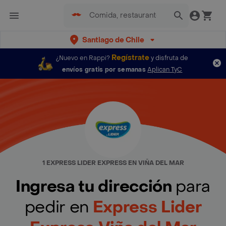
Santiago de Chile
Regístrate
¿Nuevo en Rappi?
y disfruta de
envíos gratis por semanas
Aplican TyC
1 EXPRESS LIDER EXPRESS EN VIÑA DEL MAR
Ingresa tu dirección
para
pedir en
Express Lider