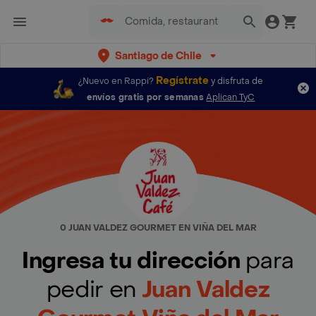
Santiago de Chile
Regístrate
¿Nuevo en Rappi?
y disfruta de
envíos gratis por semanas
Aplican TyC
0 JUAN VALDEZ GOURMET EN VIÑA DEL MAR
Ingresa tu dirección
para
pedir en
Juan Valdez