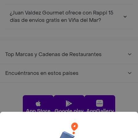
¿Juan Valdez Gourmet ofrece con Rappi 15
días de envíos gratis en Viña del Mar?
Top Marcas y Cadenas de Restaurantes
Encuéntranos en estos países
App Store
Google play
AppGallery