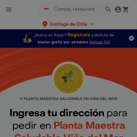
Santiago de Chile
Regístrate
¿Nuevo en Rappi?
y disfruta de
envíos gratis por semanas
Aplican TyC
0 PLANTA MAESTRA SALUDABLE EN VIÑA DEL MAR
Ingresa tu dirección
para
pedir en
Planta Maestra