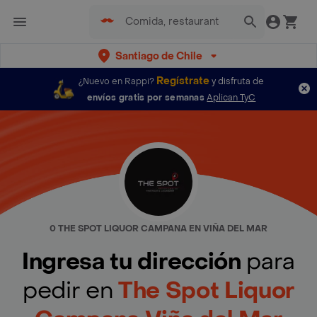
Santiago de Chile
Regístrate
¿Nuevo en Rappi?
y disfruta de
envíos gratis por semanas
Aplican TyC
0 THE SPOT LIQUOR CAMPANA EN VIÑA DEL MAR
Ingresa tu dirección
para
pedir en
The Spot Liquor