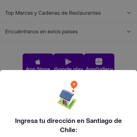
Top Marcas y Cadenas de Restaurantes
Encuéntranos en estos países
App Store
Google play
AppGallery
Pide tu comida favorita cerca de ti
Categorías
Ingresa tu dirección en Santiago de
Chile:
Únete a Rappi