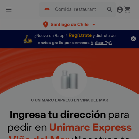
Santiago de Chile
Regístrate
¿Nuevo en Rappi?
y disfruta de
envíos gratis por semanas
Aplican TyC
0 UNIMARC EXPRESS EN VIÑA DEL MAR
Ingresa tu dirección
para
pedir en
Unimarc Express