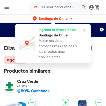
Santiago de Chile
Regístrate
¿Nuevo en Rappi?
y disfruta de
Ingresa tu dirección en
envíos gratis por semanas
Aplican TyC
Santiago de Chile
.
Mejor servicio,
entregas más rápidas y
Diavital Probióticos + Fibra KLN
los precios más
convenientes!
Agotado
Productos similares:
Cruz Verde
$1290
50% Cashback