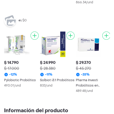
866.34/und
2
$0
$ 14.790
$ 24.990
$ 29.370
$
$ 17.000
$ 28.380
$ 45.270
Mul
M
-
12
%
-
11
%
-
35
%
1
Pylobiotic Probiótico
Solbiot i3.1 Probióticos
Pharma Investi
493.01/und
833/und
Probióticos en
Cápsulas Plus
489.48/und
Información del producto