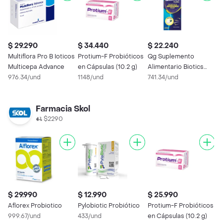
$ 29.290
$ 34.440
$ 22.240
$
Multiflora Pro B Ioticos
Protium-F Probióticos
Qg Suplemento
M
Multicepa Advance
en Cápsulas (10.2 g)
Alimentario Biotics
P
976.34/und
1148/und
Flora
741.34/und
3
Farmacia Skol
$2290
$ 29.990
$ 12.990
$ 25.990
$
Aflorex Probiotico
Pylobiotic Probiótico
Protium-F Probióticos
P
999.67/und
433/und
en Cápsulas (10.2 g)
C