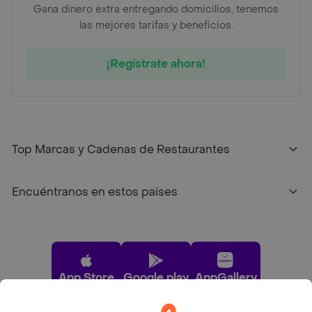
Gana dinero extra entregando domicilios, tenemos
las mejores tarifas y beneficios.
¡Regístrate ahora!
Top Marcas y Cadenas de Restaurantes
Encuéntranos en estos países
App Store
Google play
AppGallery