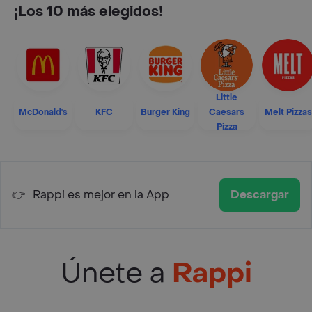
¡Los 10 más elegidos!
Little
McDonald's
KFC
Burger King
Caesars
Melt Pizzas
Pizza
👉
Rappi es mejor en la App
Descargar
Únete a
Rappi