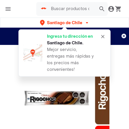
Santiago de Chile
Regístrate
¿Nuevo en Rappi?
y disfruta de
Ingresa tu dirección en
envíos gratis por semanas
Aplican TyC
Santiago de Chile
.
Mejor servicio,
entregas más rápidas y
los precios más
convenientes!