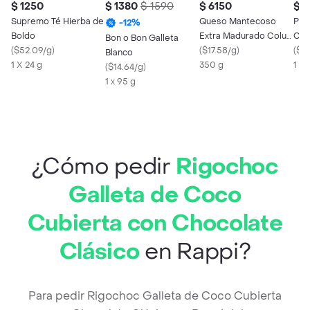
$ 1250
$ 1380
$ 1590
$ 6150
$ 1
Supremo Té Hierba de
Queso Mantecoso
Pia 
-
12
%
Boldo
Extra Madurado Colun
Cho
Bon o Bon Galleta
(
$52.09/g
)
Trozo
(
$17.58/g
)
(
$16
Blanco
1 X 24 g
350 g
1 x 
(
$14.64/g
)
1 x 95 g
¿Cómo pedir
Rigochoc
Galleta de Coco
Cubierta con Chocolate
Clásico
en Rappi?
Para pedir Rigochoc Galleta de Coco Cubierta