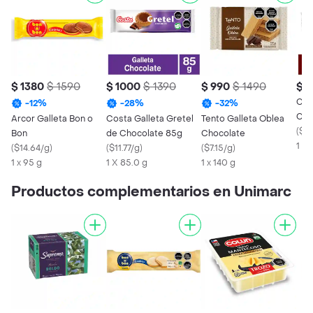
$ 1380
$ 1590
$ 1000
$ 1390
$ 990
$ 1490
$ 
Cos
-
12
%
-
28
%
-
32
%
Cho
Arcor Galleta Bon o
Costa Galleta Gretel
Tento Galleta Oblea
(
$6.
Bon
de Chocolate 85g
Chocolate
1 X 
(
$14.64/g
)
(
$11.77/g
)
(
$7.15/g
)
1 x 95 g
1 X 85.0 g
1 x 140 g
Productos complementarios en Unimarc