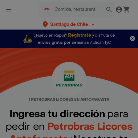
Santiago de Chile
Regístrate
¿Nuevo en Rappi?
y disfruta de
envíos gratis por semanas
Aplican TyC
1 PETROBRAS LICORES EN ANTOFAGASTA
Ingresa tu dirección
para
pedir en
Petrobras Licores