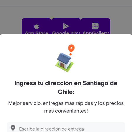
App Store
Google play
AppGallery
Pide tu comida favorita cerca de ti
Categorías
Ingresa tu dirección en Santiago de
Chile:
Únete a Rappi
Mejor servicio, entregas más rápidas y los precios
más convenientes!
Sobre Rappi
Descubre las
PROMOCIONES
que tenemos
para ti