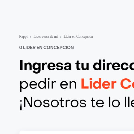
Rappi
Lider cerca de mi
Lider en Concepcion
0 LIDER EN CONCEPCION
Ingresa tu direc
pedir en
Lider 
¡Nosotros te lo 