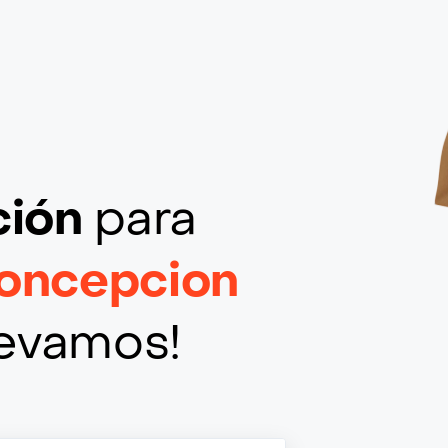
ción
para
Concepcion
llevamos!