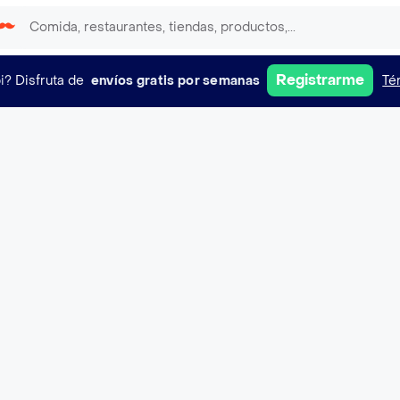
Registrarme
i?
Disfruta de
envíos gratis por semanas
Té