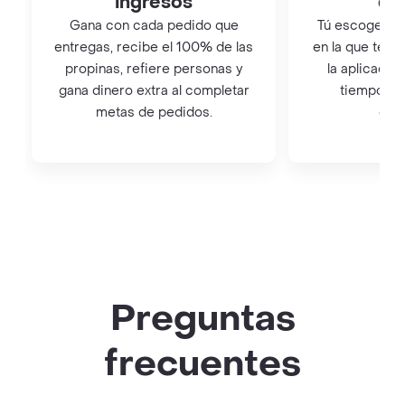
ingresos
qu
Gana con cada pedido que
Tú escoges el 
entregas, recibe el 100% de las
en la que te q
propinas, refiere personas y
la aplicación
gana dinero extra al completar
tiempo co
metas de pedidos.
con
Preguntas
frecuentes