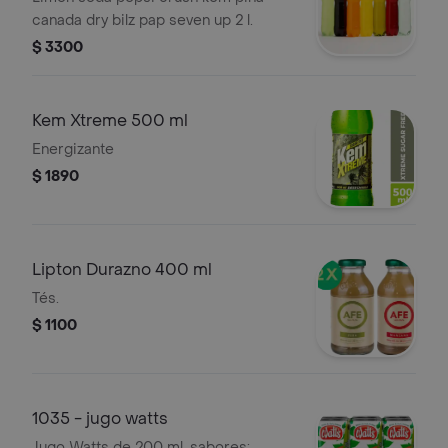
canada dry bilz pap seven up 2 l.
$ 3300
Kem Xtreme 500 ml
Energizante
$ 1890
Lipton Durazno 400 ml
Tés.
$ 1100
1035 - jugo watts
Jugo Watts de 200 ml, sabores: