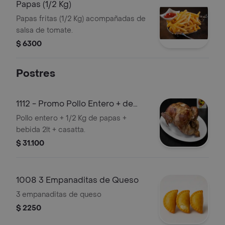
Papas (1/2 Kg)
Papas fritas (1/2 Kg) acompañadas de
salsa de tomate.
$ 6300
Postres
1112 - Promo Pollo Entero + de
Papas + Bebida 2 l + Casatta
Pollo entero + 1/2 Kg de papas +
bebida 2lt + casatta.
$ 31.100
1008 3 Empanaditas de Queso
3 empanaditas de queso
$ 2250