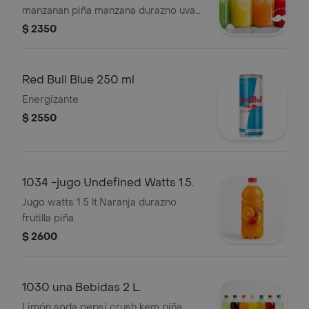
manzanan piña manzana durazno uva
granada pera.
$ 2350
Red Bull Blue 250 ml
Energizante
$ 2550
1034 -jugo Undefined Watts 1.5.
Jugo watts 1.5 lt.Naranja durazno
frutilla piña.
$ 2600
1030 una Bebidas 2 L.
Limón soda pepsi crush kem piña