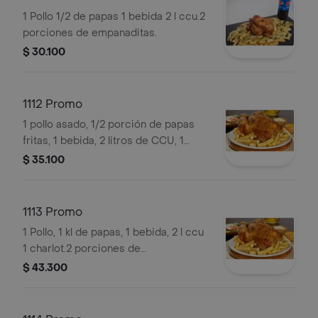
1 Pollo 1/2 de papas 1 bebida 2 l ccu.2
porciones de empanaditas.
$ 30.100
1112 Promo
1 pollo asado, 1/2 porción de papas
fritas, 1 bebida, 2 litros de CCU, 1
cassata Savory, 2 porciones de
$ 35.100
empanaditas.
1113 Promo
1 Pollo, 1 kl de papas, 1 bebida, 2 l ccu
1 charlot.2 porciones de
emopanaditas.
$ 43.300