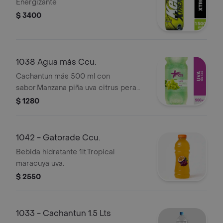
Energizante
$ 3400
1038 Agua más Ccu.
Cachantun más 500 ml con
sabor.Manzana piña uva citrus pera
granada genjibre limon.
$ 1280
1042 - Gatorade Ccu.
Bebida hidratante 1lt.Tropical
maracuya uva.
$ 2550
1033 - Cachantun 1.5 Lts