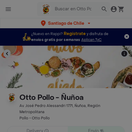
Santiago de Chile
Regístrate
¿Nuevo en Rappi?
y disfruta de
envíos gratis por semanas
Aplican TyC
Otto Pollo - Ñuñoa
Av. José Pedro Alessandri 1771, Ñuñoa, Región
Metropolitana
Pollo - Otto Pollo
Delivery
Envío