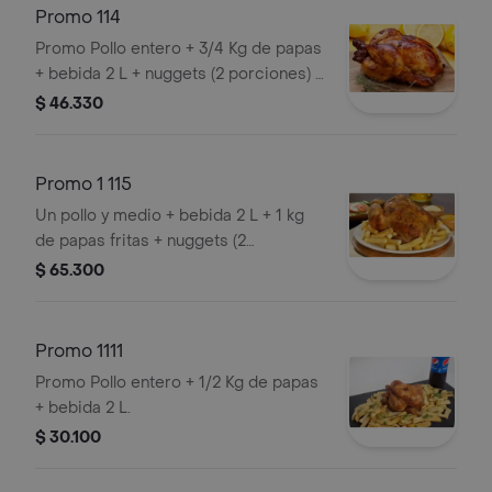
Promo 114
Promo Pollo entero + 3/4 Kg de papas
+ bebida 2 L + nuggets (2 porciones) +
casatta.
$ 46.330
Promo 1 115
Un pollo y medio + bebida 2 L + 1 kg
de papas fritas + nuggets (2
porciones) + empanaditas (2
$ 65.300
porciones) + vienetta.
Promo 1111
Promo Pollo entero + 1/2 Kg de papas
+ bebida 2 L.
$ 30.100