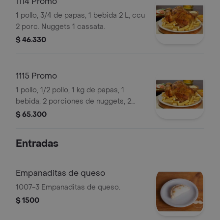
1114 Promo
1 pollo, 3/4 de papas, 1 bebida 2 L, ccu
2 porc. Nuggets 1 cassata.
$ 46.330
1115 Promo
1 pollo, 1/2 pollo, 1 kg de papas, 1
bebida, 2 porciones de nuggets, 2
porciones de empanaditas de queso,
$ 65.300
1 charlot.
Entradas
Empanaditas de queso
1007-3 Empanaditas de queso.
$ 1500