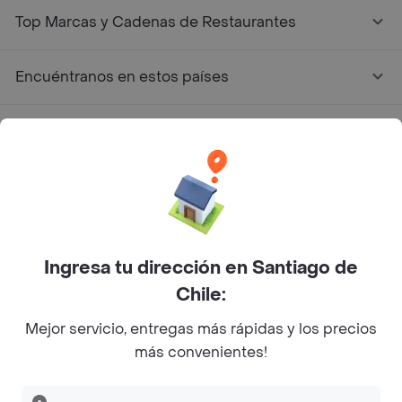
Top Marcas y Cadenas de Restaurantes
Encuéntranos en estos países
App Store
Google play
AppGallery
Ingresa tu dirección en Santiago de
Pide tu comida favorita cerca de ti
Chile:
Mejor servicio, entregas más rápidas y los precios
Categorías
más convenientes!
Únete a Rappi