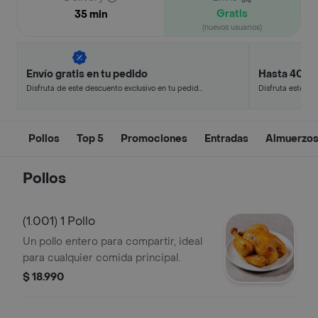
Gratis
35 min
(nuevos usuarios)
Envío gratis en tu pedido
Hasta 40% 
Disfruta de este descuento exclusivo en tu pedido
Disfruta este de
pagando con métodos de pago seleccionados.
en minutos.
Pollos
Top 5
Promociones
Entradas
Almuerzos
Pollos
(1.001) 1 Pollo
Un pollo entero para compartir, ideal
para cualquier comida principal.
$ 18.990