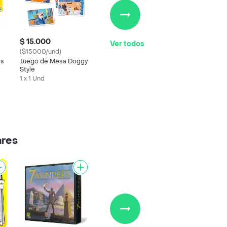
$ 15.000
Ver todos
($15000/und)
es
Juego de Mesa Doggy
Style
1 x 1 Und
ares