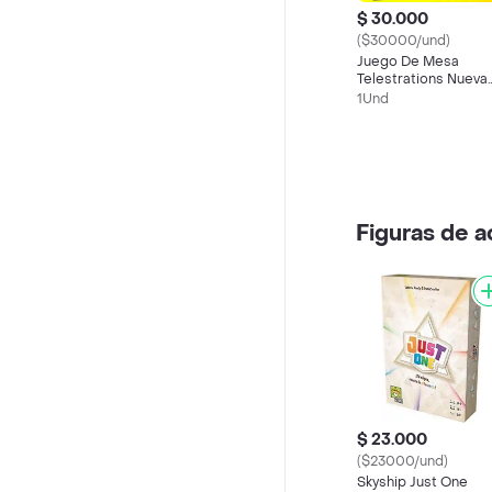
$ 30.000
($30000/und)
Juego De Mesa
Telestrations Nueva
Edición
1Und
Figuras de a
$ 23.000
($23000/und)
Skyship Just One