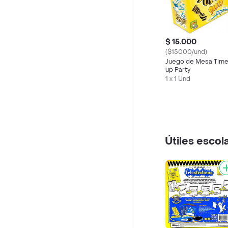
$ 15.000
($15000/und)
Juego de Mesa Tim
up Party
1 x 1 Und
Útiles escol