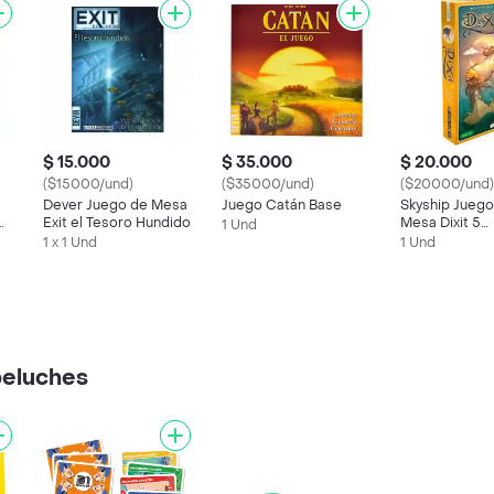
$ 15.000
$ 35.000
$ 20.000
($15000/und)
($35000/und)
($20000/und)
Dever Juego de Mesa
Juego Catán Base
Skyship Juego
Exit el Tesoro Hundido
Mesa Dixit 5
1 Und
Daydreams
1 x 1 Und
1 Und
peluches