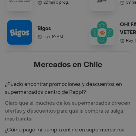
22 min o prog.
59 mi
OH! F
Bigos
VETER
Lun, 10 AM
Hoy, 
Mercados en Chile
¿Puedo encontrar promociones y descuentos en
supermercados dentro de Rappi?
Claro que sí, muchos de los supermercados ofrecen
ofertas y descuentos para que la compra te salga
más barata.
¿Cómo pago mi compra online en supermercados