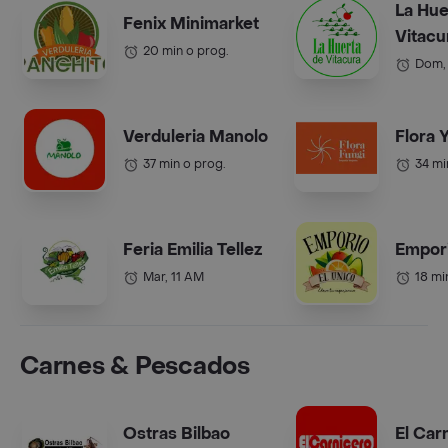
La Hue
Fenix Minimarket
Vitacu
20 min o prog.
Dom,
Verduleria Manolo
Flora 
37 min o prog.
34 mi
Feria Emilia Tellez
Empori
Mar, 11 AM
18 mi
Carnes & Pescados
Ostras Bilbao
El Car