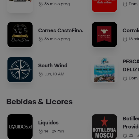
36 min o prog.
Dom,
Carnes CastaFina.
Corral
36 min o prog.
18 mi
PESC
South Wind
DELIZ
Lun, 10 AM
Dom,
Bebidas & Licores
Botill
Liquidos
Provid
14 - 29 min
22 - 