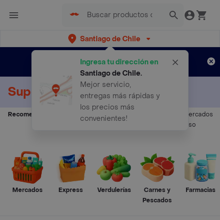
Santiago de Chile
Regístrate
¿Nuevo en Rappi?
y disfruta de
Ingresa tu dirección en
envíos gratis por semanas
Aplican TyC
Santiago de Chile
.
Mejor servicio,
Supermercados a Domicilio
entregas más rápidas y
los precios más
Recomendados:
Supermercados
Supermercados
Supermercados
convenientes!
Arica
-
Viña del Mar
-
Valparaíso
Mercados
Express
Verdulerías
Carnes y
Farmacias
Pescados