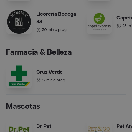
Licorería Bodega
Copet
33
25 mi
30 min o prog.
Farmacia & Belleza
Cruz Verde
17 min o prog.
Mascotas
Dr Pet
Pet A