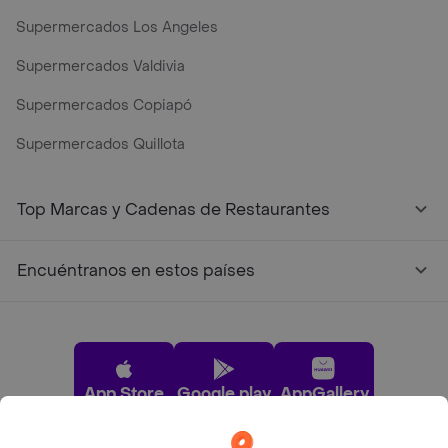
Supermercados Los Angeles
Supermercados Valdivia
Supermercados Copiapó
Supermercados Quillota
Top Marcas y Cadenas de Restaurantes
Encuéntranos en estos países
App Store
Google play
AppGallery