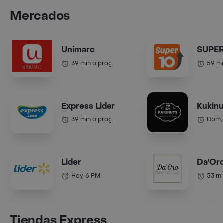
Mercados
Unimarc
SUPER
39 min o prog.
59 mi
Express Lider
Kukinu
39 min o prog.
Dom,
Lider
Da'Or
Hoy, 6 PM
53 mi
Tiendas Express