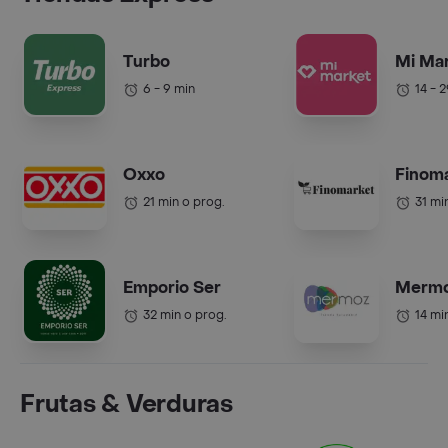
Turbo
Mi Ma
6 - 9 min
14 - 
Oxxo
Finom
21 min o prog.
31 mi
Emporio Ser
Merm
32 min o prog.
14 mi
Frutas & Verduras