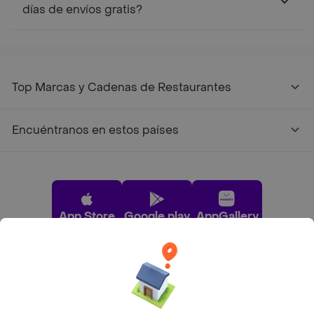
días de envíos gratis?
Top Marcas y Cadenas de Restaurantes
Encuéntranos en estos países
App Store
Google play
AppGallery
Pide tu comida favorita cerca de ti