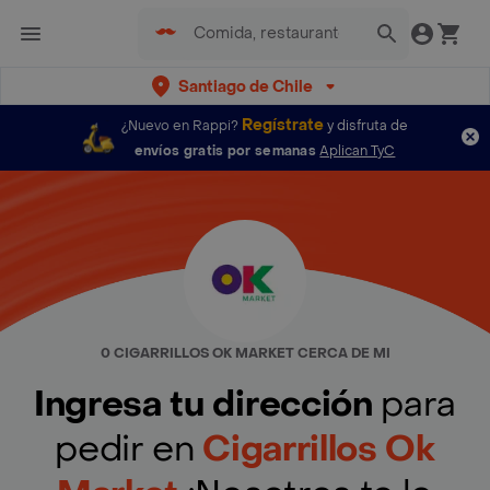
Santiago de Chile
Regístrate
¿Nuevo en Rappi?
y disfruta de
envíos gratis por semanas
Aplican TyC
0 CIGARRILLOS OK MARKET CERCA DE MI
Ingresa tu dirección
para
pedir en
Cigarrillos Ok