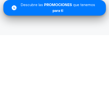
Descubre las
PROMOCIONES
que tenemos
para ti
Lo sentimos
Planta Maestra no tiene cobertura en tu zona.
Descubre
otras tiendas similares
cerca de ti.
Descubrir tiendas