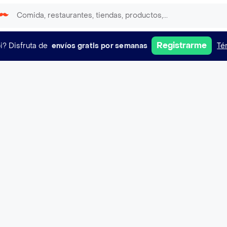
Registrarme
i?
Disfruta de
envíos gratis por semanas
Té