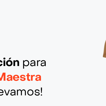
ción
para
Maestra
llevamos!