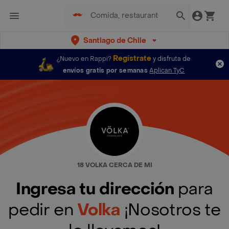
Santiago de Chile
Regístrate
¿Nuevo en Rappi?
y disfruta de
envíos gratis por semanas
Aplican TyC
18 VOLKA CERCA DE MI
Ingresa tu dirección
para
pedir en
Volka
¡Nosotros te