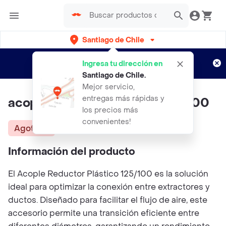
Santiago de Chile
Regístrate
¿Nuevo en Rappi?
y disfruta de
Ingresa tu dirección en
envíos gratis por semanas
Aplican TyC
Santiago de Chile
.
Mejor servicio,
entregas más rápidas y
acople Reductor Plástico 125/100
los precios más
convenientes!
Agotado
Información del producto
El Acople Reductor Plástico 125/100 es la solución
ideal para optimizar la conexión entre extractores y
ductos. Diseñado para facilitar el flujo de aire, este
accesorio permite una transición eficiente entre