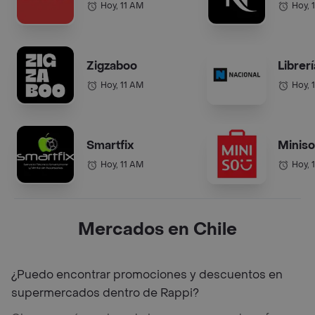
Hoy, 11 AM
Hoy, 
Zigzaboo
Librer
Hoy, 11 AM
Hoy, 
Smartfix
Miniso
Hoy, 11 AM
Hoy, 
Mercados en Chile
¿Puedo encontrar promociones y descuentos en
supermercados dentro de Rappi?