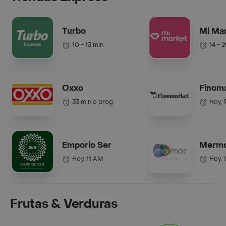
Turbo
Mi Ma
10 - 13 min
14 - 
Oxxo
Finom
33 min o prog.
Hoy, 
Emporio Ser
Merm
Hoy, 11 AM
Hoy, 
Frutas & Verduras