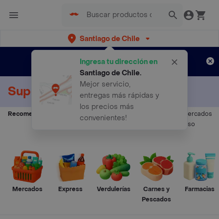
Santiago de Chile
Regístrate
¿Nuevo en Rappi?
y disfruta de
Ingresa tu dirección en
envíos gratis por semanas
Aplican TyC
Santiago de Chile
.
Mejor servicio,
Supermercados a Domicilio
entregas más rápidas y
los precios más
Recomendados:
Supermercados
Supermercados
Supermercados
convenientes!
Arica
-
Viña del Mar
-
Valparaíso
Mercados
Express
Verdulerías
Carnes y
Farmacias
Pescados