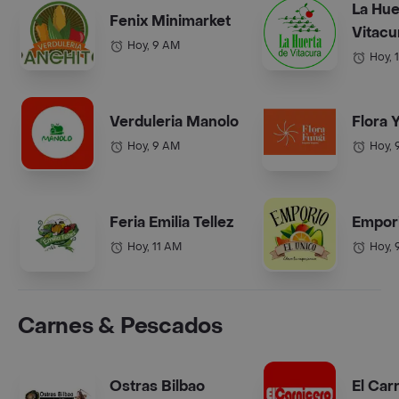
La Hue
Fenix Minimarket
Vitacu
Hoy, 9 AM
Hoy, 
Verduleria Manolo
Flora 
Hoy, 9 AM
Hoy, 
Feria Emilia Tellez
Empori
Hoy, 11 AM
Hoy, 
Carnes & Pescados
Ostras Bilbao
El Car