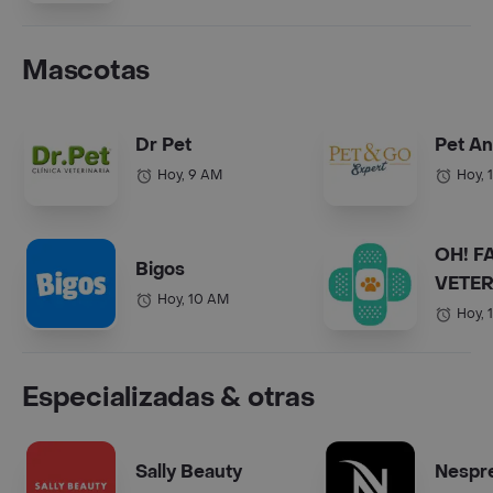
Mascotas
Dr Pet
Pet A
Hoy, 9 AM
Hoy, 
OH! F
Bigos
VETER
Hoy, 10 AM
Hoy, 
Especializadas & otras
Sally Beauty
Nespr