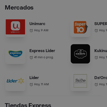
Mercados
Unimarc
SUPER
Hoy, 9 AM
Hoy, 
Express Lider
Kukinu
41 min o prog.
Hoy, 
Lider
Da'Or
Hoy, 11 AM
Hoy, 
Tiendas Express