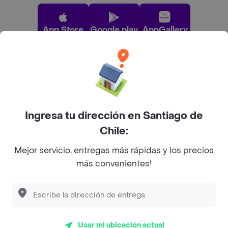
App Store
Google play
AppGallery
Pide tu comida favorita cerca de ti
Categorías
Ingresa tu dirección en Santiago de
Chile:
Únete a Rappi
Mejor servicio, entregas más rápidas y los precios
más convenientes!
Sobre Rappi
Descubre las
PROMOCIONES
que tenemos
para ti
Facebook
Twitter
Instagram
Usar mi ubicación actual
©
2026
Rappi Inc. All rights reserved.