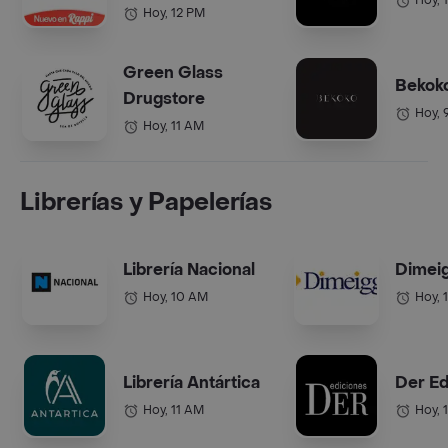
Hoy, 
Hoy, 12 PM
Green Glass
Bekok
Drugstore
Hoy, 
Hoy, 11 AM
Librerías y Papelerías
Librería Nacional
Dimei
Hoy, 10 AM
Hoy, 
Librería Antártica
Der Ed
Hoy, 11 AM
Hoy, 