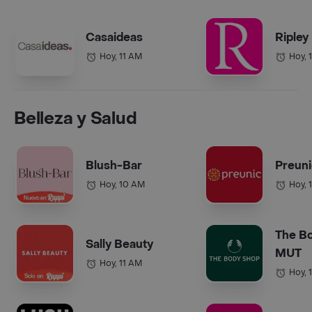
Casaideas
Ripley
Hoy, 11 AM
Hoy, 
Belleza y Salud
Blush-Bar
Preun
Hoy, 10 AM
Hoy, 
The B
Sally Beauty
MUT
Hoy, 11 AM
Hoy, 