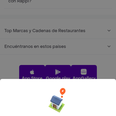
con Rappi?
Top Marcas y Cadenas de Restaurantes
Encuéntranos en estos países
App Store
Google play
AppGallery
Pide tu comida favorita cerca de ti