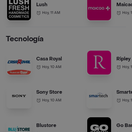
Lush
Maica
Hoy, 11 AM
Hoy, 
Tecnología
Casa Royal
Ripley
Hoy, 10 AM
Hoy, 
Sony Store
Smart
Hoy, 10 AM
Hoy, 
Blustore
Go Ba