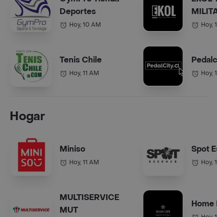
Deportes
MILIT
Hoy, 10 AM
Hoy, 
Tenis Chile
Pedalc
Hoy, 11 AM
Hoy, 
Hogar
Miniso
Spot 
Hoy, 11 AM
Hoy, 
MULTISERVICE
Home 
MUT