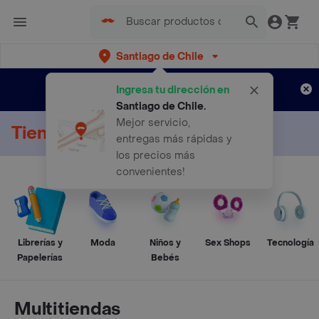
Santiago de Chile
Regístrate
¿Nuevo en Rappi?
y disfruta de
Ingresa tu dirección en
envíos gratis por semanas
Aplican TyC
Santiago de Chile
.
Mejor servicio,
Tienda Online
entregas más rápidas y
los precios más
convenientes!
Librerías y
Moda
Niños y
Sex Shops
Tecnología
Papelerías
Bebés
Multitiendas