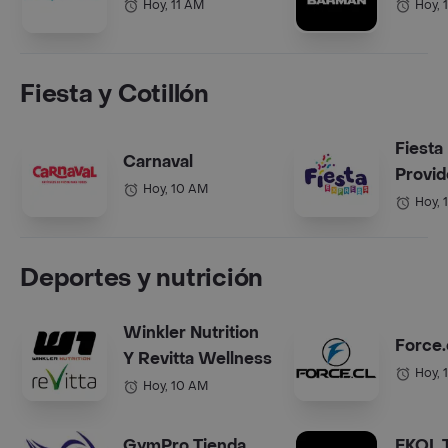
Hoy, 11 AM
Hoy, 
Fiesta y Cotillón
Fiesta
Carnaval
Provid
Hoy, 10 AM
Hoy, 
Deportes y nutrición
Winkler Nutrition
Force.
Y Revitta Wellness
Hoy, 
Hoy, 10 AM
GymPro Tienda
EKOL 