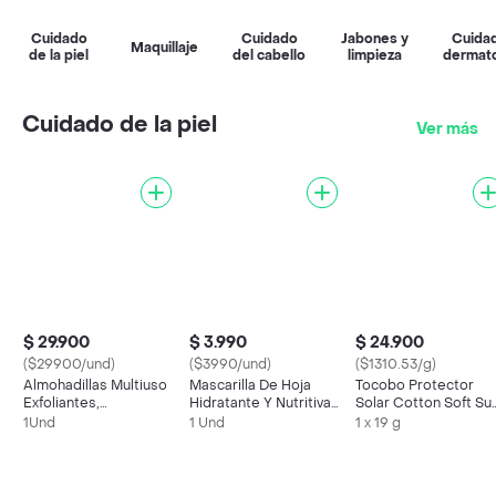
Cuidado
Cuidado
Jabones y
Cuida
Maquillaje
de la piel
del cabello
limpieza
dermato
Cuidado de la piel
Ver más
$ 29.900
$ 3.990
$ 24.900
($29900/und)
($3990/und)
($1310.53/g)
Almohadillas Multiuso
Mascarilla De Hoja
Tocobo Protector
Exfoliantes,
Hidratante Y Nutritiva
Solar Cotton Soft Su
Calmantes E
Skin1004
Stick Spf 5
1Und
1 Und
1 x 19 g
Iluminadoras