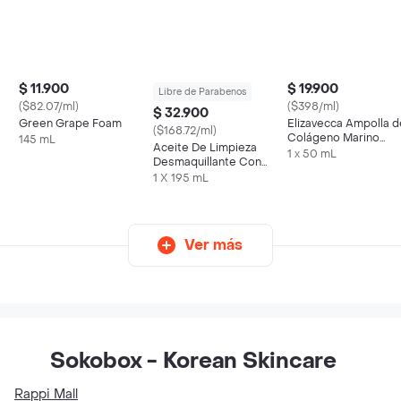
$ 11.900
$ 19.900
Libre de Parabenos
($82.07/ml)
($398/ml)
$ 32.900
Green Grape Foam
Elizavecca Ampolla d
($168.72/ml)
Colágeno Marino
145 mL
Aceite De Limpieza
Witch Pigg Hell Pore
1 x 50 mL
Desmaquillante Con
Marin
Soya Fermentada
1 X 195 mL
Ver más
Sokobox - Korean Skincare
Rappi Mall