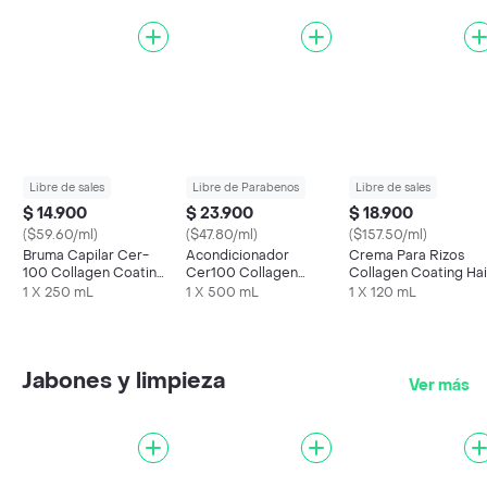
Libre de sales
Libre de Parabenos
Libre de sales
$ 14.900
$ 23.900
$ 18.900
($59.60/ml)
($47.80/ml)
($157.50/ml)
Bruma Capilar Cer-
Acondicionador
Crema Para Rizos
100 Collagen Coating
Cer100 Collagen
Collagen Coating Hai
Hair A+ Muscle Spray
Coating Hair Muscle
A+ Muscle Curl Cre
1 X 250 mL
1 X 500 mL
1 X 120 mL
Treatment
Jabones y limpieza
Ver más