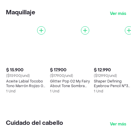
Maquillaje
Ver más
$ 15.900
$ 17.900
$ 12.990
($15900/und)
($17900/und)
($12990/und)
Aceite Labial Tocobo
Glitter Pop 02 My Fairy
Shaper Defining
Tono Marrón Rojizo 04
About Tone Sombra
Eyebrow Pencil N°3
Bitter Brown
Brillo
Taupe Grey
1 Und
1 Und
1 Und
Cuidado del cabello
Ver más