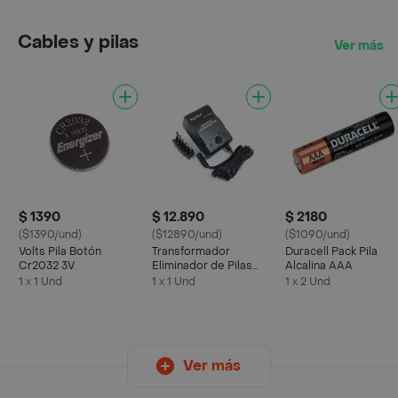
Cables y pilas
Ver más
$ 1390
$ 12.890
$ 2180
($1390/und)
($12890/und)
($1090/und)
Volts Pila Botón
Transformador
Duracell Pack Pila
Cr2032 3V
Eliminador de Pilas
Alcalina AAA
Universal
1 x 1 Und
1 x 1 Und
1 x 2 Und
Ver más