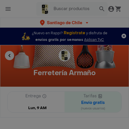
Santiago de Chile
Regístrate
¿Nuevo en Rappi?
y disfruta de
envíos gratis por semanas
Aplican TyC
Ferretería Armaño
Entrega
Tarifas
Envío gratis
Lun, 9 AM
(nuevos usuarios)