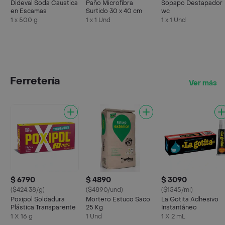
Dideval Soda Caustica
Paño Microfibra
Sopapo Destapador
en Escamas
Surtido 30 x 40 cm
wc
1 x 500 g
1 x 1 Und
1 x 1 Und
Ferretería
Ver más
$ 6790
$ 4890
$ 3090
($424.38/g)
($4890/und)
($1545/ml)
Poxipol Soldadura
Mortero Estuco Saco
La Gotita Adhesivo
Plástica Transparente
25 Kg
Instantáneo
1 X 16 g
1 Und
1 X 2 mL