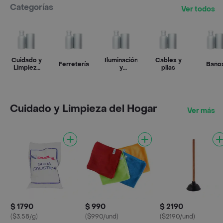
Categorías
Ver todos
Cuidado y
Iluminación
Cables y
Ferretería
Baño
Limpieza
y
pilas
del Hogar
eléctricos
Cuidado y Limpieza del Hogar
Ver más
$ 1790
$ 990
$ 2190
($3.58/g)
($990/und)
($2190/und)