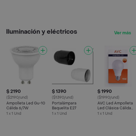
Iluminación y eléctricos
Ver más
$ 2190
$ 1390
$ 1990
($2190/und)
($1390/und)
($1990/und)
Ampolleta Led Gu-10
Portalámpara
AVC Led Ampolleta
Cálida 6/7W
Baquelita E27
Led Clásica Cálida
15W
1 x 1 Und
1 x 1 Und
1 x 1 Und